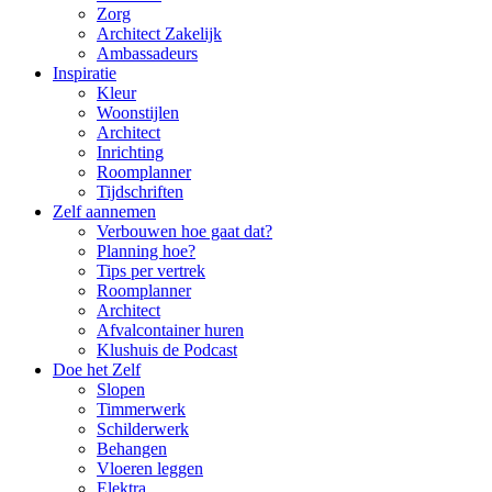
Zorg
Architect Zakelijk
Ambassadeurs
Inspiratie
Kleur
Woonstijlen
Architect
Inrichting
Roomplanner
Tijdschriften
Zelf aannemen
Verbouwen hoe gaat dat?
Planning hoe?
Tips per vertrek
Roomplanner
Architect
Afvalcontainer huren
Klushuis de Podcast
Doe het Zelf
Slopen
Timmerwerk
Schilderwerk
Behangen
Vloeren leggen
Elektra