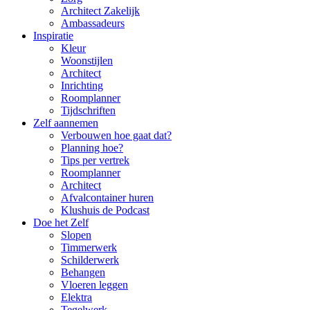
Architect Zakelijk
Ambassadeurs
Inspiratie
Kleur
Woonstijlen
Architect
Inrichting
Roomplanner
Tijdschriften
Zelf aannemen
Verbouwen hoe gaat dat?
Planning hoe?
Tips per vertrek
Roomplanner
Architect
Afvalcontainer huren
Klushuis de Podcast
Doe het Zelf
Slopen
Timmerwerk
Schilderwerk
Behangen
Vloeren leggen
Elektra
Tegelwerk