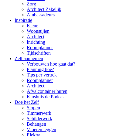
Zorg
Architect Zakelijk
Ambassadeurs
Inspiratie
Kleur
Woonstijlen
Architect
Inrichting
Roomplanner
Tijdschriften
Zelf aannemen
Verbouwen hoe gaat dat?
Planning hoe?
Tips per vertrek
Roomplanner
Architect
Afvalcontainer huren
Klushuis de Podcast
Doe het Zelf
Slopen
Timmerwerk
Schilderwerk
Behangen
Vloeren leggen
Elektra