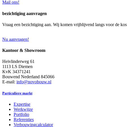
Mail ons!
bezichtiging aanvragen
Vraag een bezichtiging aan. Wij komen vrijblijvend langs voor de kos
Nu aanvragen!
Kantoor & Showroom
Heivlinderweg 61
1113 LS Diemen
KvK 34371241
Bouwend Nederland 845066
E-mail:
info@novobouw.nl
Particuliere markt
Expertise
Werkwijze
Portfolio
Referenties
Verbouwingcalculator