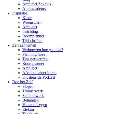
Architect Zakelijk
Ambassadeurs
Inspiratie
Kleur
Woonstijlen
Architect
Inrichting
Roomplanner
Tijdschriften
Zelf aannemen
Verbouwen hoe gaat dat?
Planning hoe?
Tips per vertrek
Roomplanner
Architect
Afvalcontainer huren
Klushuis de Podcast
Doe het Zelf
Slopen
Timmerwerk
Schilderwerk
Behangen
Vloeren leggen
Elektra
Tegelwerk