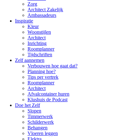
Zorg
Architect Zakelijk
Ambassadeurs
Inspiratie
Kleur
Woonstijlen
Architect
Inrichting
Roomplanner
Tijdschriften
Zelf aannemen
Verbouwen hoe gaat dat?
Planning hoe?
Tips per vertrek
Roomplanner
Architect
Afvalcontainer huren
Klushuis de Podcast
Doe het Zelf
Slopen
Timmerwerk
Schilderwerk
Behangen
Vloeren leggen
Elektra