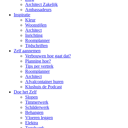
Architect Zakelijk
Ambassadeurs
Inspiratie
Kleur
Woonstijlen
Architect
Inrichting
Roomplanner
Tijdschriften
Zelf aannemen
Verbouwen hoe gaat dat?
Planning hoe?
Tips per vertrek
Roomplanner
Architect
Afvalcontainer huren
Klushuis de Podcast
Doe het Zelf
Slopen
Timmerwerk
Schilderwerk
Behangen
Vloeren leggen
Elektra
Tegelwerk