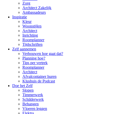
Zorg
Architect Zakelijk
Ambassadeurs
Inspiratie
Kleur
Woonstijlen
Architect
Inrichting
Roomplanner
Tijdschriften
Zelf aannemen
Verbouwen hoe gaat dat?
Planning hoe?
Tips per vertrek
Roomplanner
Architect
Afvalcontainer huren
Klushuis de Podcast
Doe het Zelf
Slopen
Timmerwerk
Schilderwerk
Behangen
Vloeren leggen
Elektra