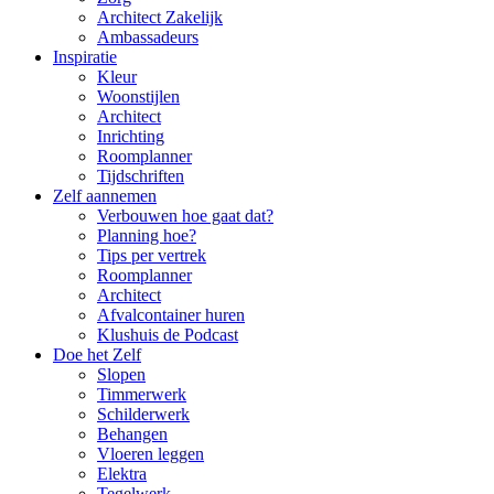
Architect Zakelijk
Ambassadeurs
Inspiratie
Kleur
Woonstijlen
Architect
Inrichting
Roomplanner
Tijdschriften
Zelf aannemen
Verbouwen hoe gaat dat?
Planning hoe?
Tips per vertrek
Roomplanner
Architect
Afvalcontainer huren
Klushuis de Podcast
Doe het Zelf
Slopen
Timmerwerk
Schilderwerk
Behangen
Vloeren leggen
Elektra
Tegelwerk