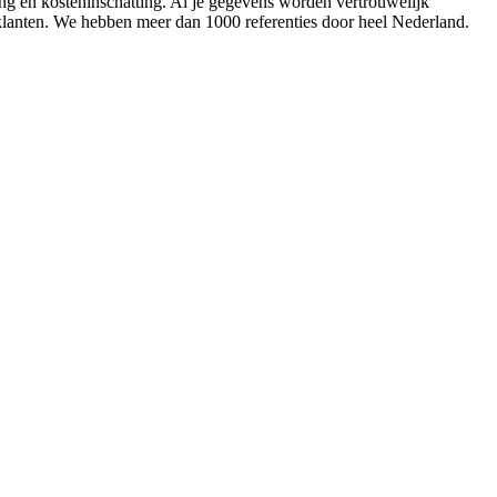
ing en kosteninschatting. Al je gegevens worden vertrouwelijk
 klanten. We hebben meer dan 1000 referenties door heel Nederland.