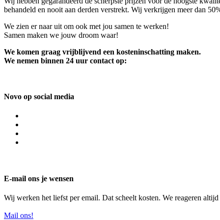
Wij hebben gegarandeerd de scherpste prijzen voor de hoogste kwalite
behandeld en nooit aan derden verstrekt. Wij verkrijgen meer dan 50
We zien er naar uit om ook met jou samen te werken!
Samen maken we jouw droom waar!
We komen graag vrijblijvend een kosteninschatting maken.
We nemen binnen 24 uur contact op:
Novo op social media
E-mail ons je wensen
Wij werken het liefst per email. Dat scheelt kosten. We reageren altij
Mail ons!