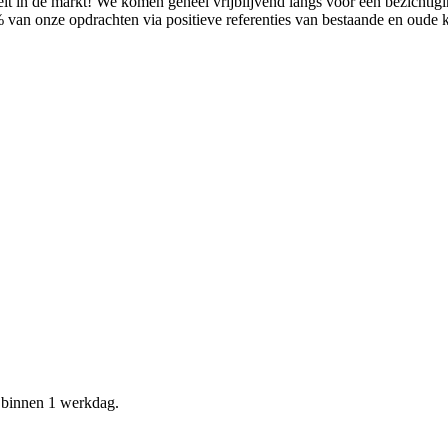
it in de markt! We komen geheel vrijblijvend langs voor een bezichtig
% van onze opdrachten via positieve referenties van bestaande en oude
d binnen 1 werkdag.