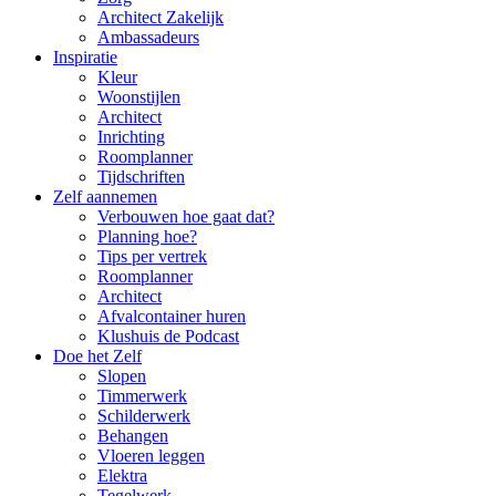
Architect Zakelijk
Ambassadeurs
Inspiratie
Kleur
Woonstijlen
Architect
Inrichting
Roomplanner
Tijdschriften
Zelf aannemen
Verbouwen hoe gaat dat?
Planning hoe?
Tips per vertrek
Roomplanner
Architect
Afvalcontainer huren
Klushuis de Podcast
Doe het Zelf
Slopen
Timmerwerk
Schilderwerk
Behangen
Vloeren leggen
Elektra
Tegelwerk