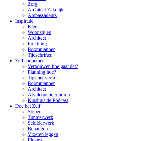
Zorg
Architect Zakelijk
Ambassadeurs
Inspiratie
Kleur
Woonstijlen
Architect
Inrichting
Roomplanner
Tijdschriften
Zelf aannemen
Verbouwen hoe gaat dat?
Planning hoe?
Tips per vertrek
Roomplanner
Architect
Afvalcontainer huren
Klushuis de Podcast
Doe het Zelf
Slopen
Timmerwerk
Schilderwerk
Behangen
Vloeren leggen
Elektra