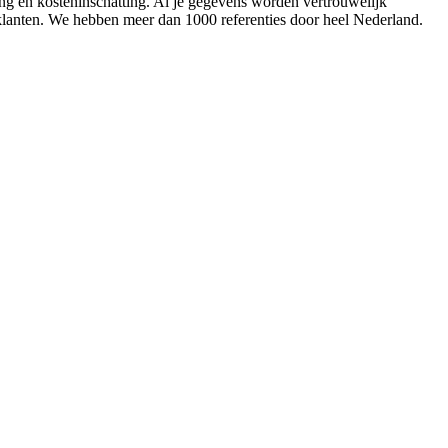
ing en kosteninschatting. Al je gegevens worden vertrouwelijk
 klanten. We hebben meer dan 1000 referenties door heel Nederland.