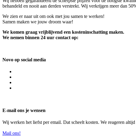
Wij hebben gegarandeerd de scherpste prijzen voor de hoogste kwalite
behandeld en nooit aan derden verstrekt. Wij verkrijgen meer dan 50
We zien er naar uit om ook met jou samen te werken!
Samen maken we jouw droom waar!
We komen graag vrijblijvend een kosteninschatting maken.
We nemen binnen 24 uur contact op:
Novo op social media
E-mail ons je wensen
Wij werken het liefst per email. Dat scheelt kosten. We reageren altij
Mail ons!