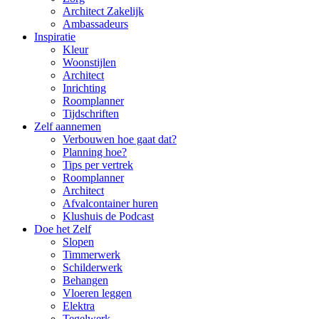
Architect Zakelijk
Ambassadeurs
Inspiratie
Kleur
Woonstijlen
Architect
Inrichting
Roomplanner
Tijdschriften
Zelf aannemen
Verbouwen hoe gaat dat?
Planning hoe?
Tips per vertrek
Roomplanner
Architect
Afvalcontainer huren
Klushuis de Podcast
Doe het Zelf
Slopen
Timmerwerk
Schilderwerk
Behangen
Vloeren leggen
Elektra
Tegelwerk