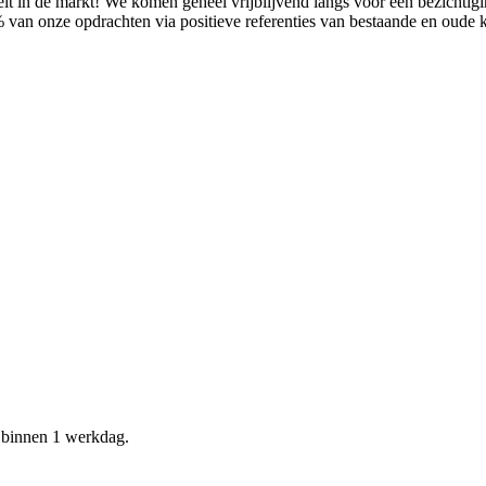
it in de markt! We komen geheel vrijblijvend langs voor een bezichtig
% van onze opdrachten via positieve referenties van bestaande en oude
d binnen 1 werkdag.