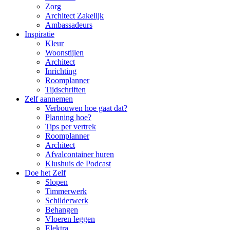
Zorg
Architect Zakelijk
Ambassadeurs
Inspiratie
Kleur
Woonstijlen
Architect
Inrichting
Roomplanner
Tijdschriften
Zelf aannemen
Verbouwen hoe gaat dat?
Planning hoe?
Tips per vertrek
Roomplanner
Architect
Afvalcontainer huren
Klushuis de Podcast
Doe het Zelf
Slopen
Timmerwerk
Schilderwerk
Behangen
Vloeren leggen
Elektra