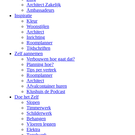
Architect Zakelijk
Ambassadeurs
Inspiratie
Kleur
Woonstijlen
Architect
Inrichting
Roomplanner
Tijdschriften
Zelf aannemen
Verbouwen hoe gaat dat?
Planning hoe?
Tips per vertrek
Roomplanner
Architect
Afvalcontainer huren
Klushuis de Podcast
Doe het Zelf
Slopen
Timmerwerk
Schilderwerk
Behangen
Vloeren leggen
Elektra
Tegelwerk