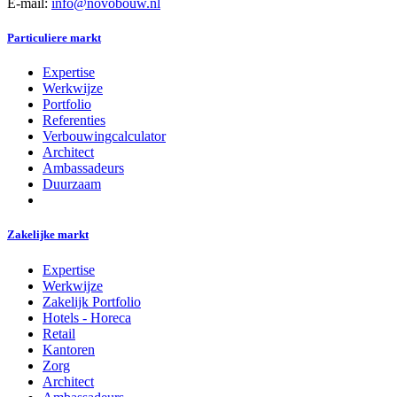
E-mail:
info@novobouw.nl
Particuliere markt
Expertise
Werkwijze
Portfolio
Referenties
Verbouwingcalculator
Architect
Ambassadeurs
Duurzaam
Zakelijke markt
Expertise
Werkwijze
Zakelijk Portfolio
Hotels - Horeca
Retail
Kantoren
Zorg
Architect