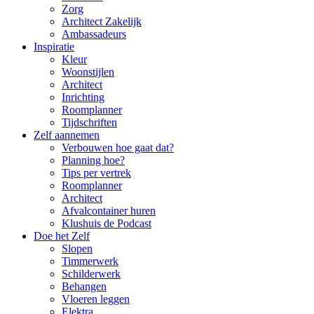
Zorg
Architect Zakelijk
Ambassadeurs
Inspiratie
Kleur
Woonstijlen
Architect
Inrichting
Roomplanner
Tijdschriften
Zelf aannemen
Verbouwen hoe gaat dat?
Planning hoe?
Tips per vertrek
Roomplanner
Architect
Afvalcontainer huren
Klushuis de Podcast
Doe het Zelf
Slopen
Timmerwerk
Schilderwerk
Behangen
Vloeren leggen
Elektra