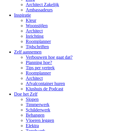
Architect Zakelijk
Ambassadeurs
Inspiratie
Kleur
Woonstijlen
Architect
Inrichting
Roomplanner
Tijdschriften
Zelf aannemen
Verbouwen hoe gaat dat?
Planning hoe?
Tips per vertrek
Roomplanner
Architect
Afvalcontainer huren
Klushuis de Podcast
Doe het Zelf
Slopen
Timmerwerk
Schilderwerk
Behangen
Vloeren leggen
Elektra
Tegelwerk