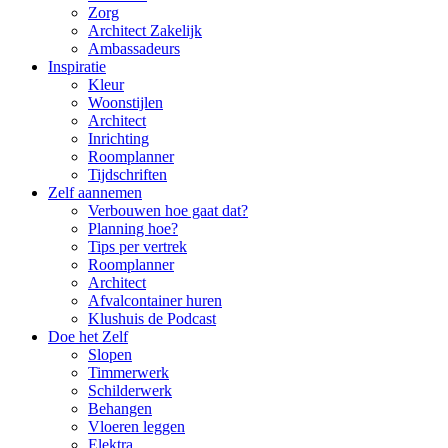
Zorg
Architect Zakelijk
Ambassadeurs
Inspiratie
Kleur
Woonstijlen
Architect
Inrichting
Roomplanner
Tijdschriften
Zelf aannemen
Verbouwen hoe gaat dat?
Planning hoe?
Tips per vertrek
Roomplanner
Architect
Afvalcontainer huren
Klushuis de Podcast
Doe het Zelf
Slopen
Timmerwerk
Schilderwerk
Behangen
Vloeren leggen
Elektra