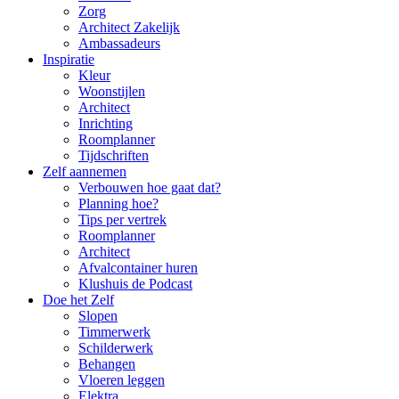
Zorg
Architect Zakelijk
Ambassadeurs
Inspiratie
Kleur
Woonstijlen
Architect
Inrichting
Roomplanner
Tijdschriften
Zelf aannemen
Verbouwen hoe gaat dat?
Planning hoe?
Tips per vertrek
Roomplanner
Architect
Afvalcontainer huren
Klushuis de Podcast
Doe het Zelf
Slopen
Timmerwerk
Schilderwerk
Behangen
Vloeren leggen
Elektra