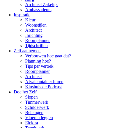
Architect Zakelijk
Ambassadeurs
Inspiratie
Kleur
Woonstijlen
Architect
Inrichting
Roomplanner
Tijdschriften
Zelf aannemen
Verbouwen hoe gaat dat?
Planning hoe?
Tips per vertrek
Roomplanner
Architect
Afvalcontainer huren
Klushuis de Podcast
Doe het Zelf
Slopen
Timmerwerk
Schilderwerk
Behangen
Vloeren leggen
Elektra
Tegelwerk