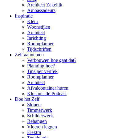
Architect Zakelijk
Ambassadeurs
Inspiratie
Kleur
Woonstijlen
Architect
Inrichting
Roomplanner
Tijdschriften
Zelf aannemen
Verbouwen hoe gaat dat?
Planning hoe?
Tips per vertrek
Roomplanner
Architect
Afvalcontainer huren
Klushuis de Podcast
Doe het Zelf
Slopen
Timmerwerk
Schilderwerk
Behangen
Vloeren leggen
Elektra
Tegelwerk