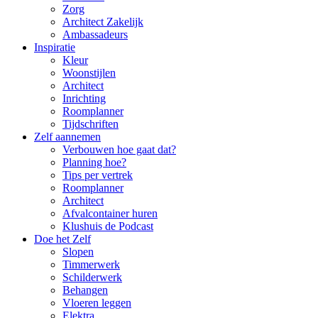
Zorg
Architect Zakelijk
Ambassadeurs
Inspiratie
Kleur
Woonstijlen
Architect
Inrichting
Roomplanner
Tijdschriften
Zelf aannemen
Verbouwen hoe gaat dat?
Planning hoe?
Tips per vertrek
Roomplanner
Architect
Afvalcontainer huren
Klushuis de Podcast
Doe het Zelf
Slopen
Timmerwerk
Schilderwerk
Behangen
Vloeren leggen
Elektra