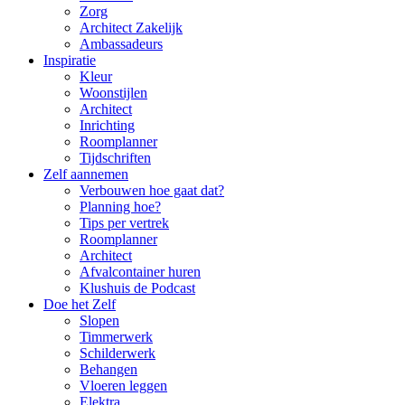
Zorg
Architect Zakelijk
Ambassadeurs
Inspiratie
Kleur
Woonstijlen
Architect
Inrichting
Roomplanner
Tijdschriften
Zelf aannemen
Verbouwen hoe gaat dat?
Planning hoe?
Tips per vertrek
Roomplanner
Architect
Afvalcontainer huren
Klushuis de Podcast
Doe het Zelf
Slopen
Timmerwerk
Schilderwerk
Behangen
Vloeren leggen
Elektra