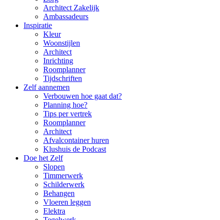
Architect Zakelijk
Ambassadeurs
Inspiratie
Kleur
Woonstijlen
Architect
Inrichting
Roomplanner
Tijdschriften
Zelf aannemen
Verbouwen hoe gaat dat?
Planning hoe?
Tips per vertrek
Roomplanner
Architect
Afvalcontainer huren
Klushuis de Podcast
Doe het Zelf
Slopen
Timmerwerk
Schilderwerk
Behangen
Vloeren leggen
Elektra
Tegelwerk