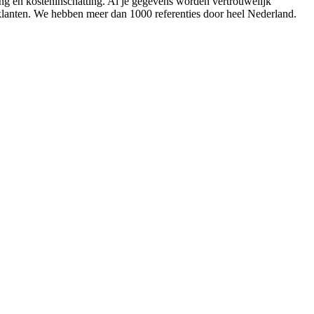
ing en kosteninschatting. Al je gegevens worden vertrouwelijk
 klanten. We hebben meer dan 1000 referenties door heel Nederland.