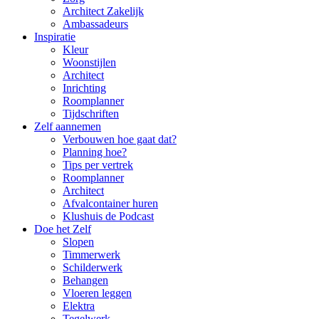
Architect Zakelijk
Ambassadeurs
Inspiratie
Kleur
Woonstijlen
Architect
Inrichting
Roomplanner
Tijdschriften
Zelf aannemen
Verbouwen hoe gaat dat?
Planning hoe?
Tips per vertrek
Roomplanner
Architect
Afvalcontainer huren
Klushuis de Podcast
Doe het Zelf
Slopen
Timmerwerk
Schilderwerk
Behangen
Vloeren leggen
Elektra
Tegelwerk