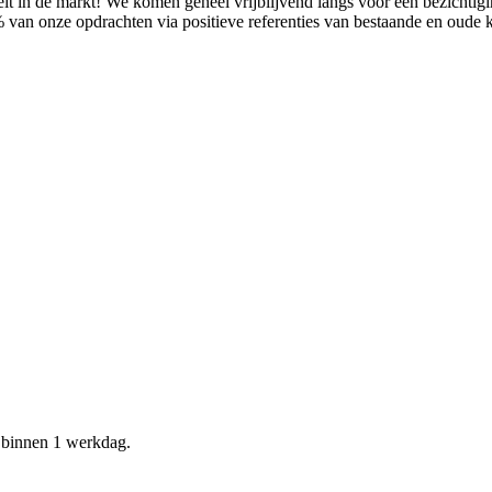
it in de markt! We komen geheel vrijblijvend langs voor een bezichtig
% van onze opdrachten via positieve referenties van bestaande en oude
d binnen 1 werkdag.