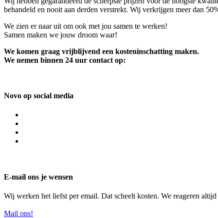
Wij hebben gegarandeerd de scherpste prijzen voor de hoogste kwalite
behandeld en nooit aan derden verstrekt. Wij verkrijgen meer dan 50
We zien er naar uit om ook met jou samen te werken!
Samen maken we jouw droom waar!
We komen graag vrijblijvend een kosteninschatting maken.
We nemen binnen 24 uur contact op:
Novo op social media
E-mail ons je wensen
Wij werken het liefst per email. Dat scheelt kosten. We reageren altij
Mail ons!