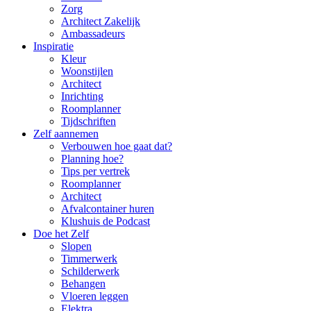
Zorg
Architect Zakelijk
Ambassadeurs
Inspiratie
Kleur
Woonstijlen
Architect
Inrichting
Roomplanner
Tijdschriften
Zelf aannemen
Verbouwen hoe gaat dat?
Planning hoe?
Tips per vertrek
Roomplanner
Architect
Afvalcontainer huren
Klushuis de Podcast
Doe het Zelf
Slopen
Timmerwerk
Schilderwerk
Behangen
Vloeren leggen
Elektra