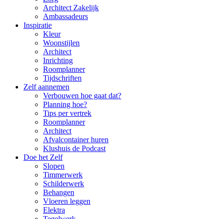
Architect Zakelijk
Ambassadeurs
Inspiratie
Kleur
Woonstijlen
Architect
Inrichting
Roomplanner
Tijdschriften
Zelf aannemen
Verbouwen hoe gaat dat?
Planning hoe?
Tips per vertrek
Roomplanner
Architect
Afvalcontainer huren
Klushuis de Podcast
Doe het Zelf
Slopen
Timmerwerk
Schilderwerk
Behangen
Vloeren leggen
Elektra
Tegelwerk