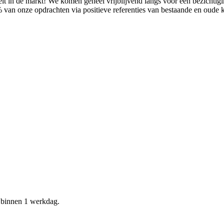
it in de markt! We komen geheel vrijblijvend langs voor een bezichtig
% van onze opdrachten via positieve referenties van bestaande en oude
d binnen 1 werkdag.