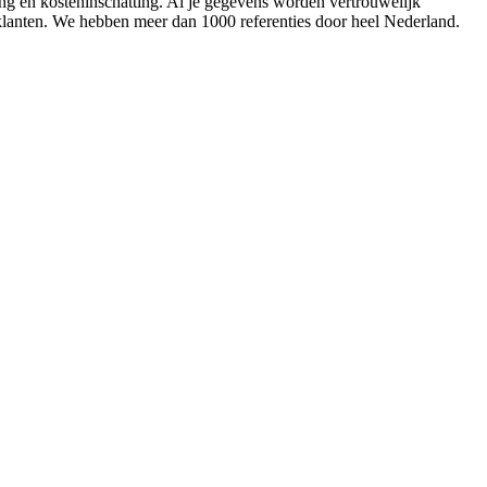
ing en kosteninschatting. Al je gegevens worden vertrouwelijk
 klanten. We hebben meer dan 1000 referenties door heel Nederland.