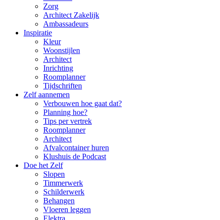
Zorg
Architect Zakelijk
Ambassadeurs
Inspiratie
Kleur
Woonstijlen
Architect
Inrichting
Roomplanner
Tijdschriften
Zelf aannemen
Verbouwen hoe gaat dat?
Planning hoe?
Tips per vertrek
Roomplanner
Architect
Afvalcontainer huren
Klushuis de Podcast
Doe het Zelf
Slopen
Timmerwerk
Schilderwerk
Behangen
Vloeren leggen
Elektra