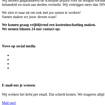
Wij hebben gegarandeerd de scherpste prijzen voor de hoogste kwalite
behandeld en nooit aan derden verstrekt. Wij verkrijgen meer dan 50
We zien er naar uit om ook met jou samen te werken!
Samen maken we jouw droom waar!
We komen graag vrijblijvend een kosteninschatting maken.
We nemen binnen 24 uur contact op:
Novo op social media
E-mail ons je wensen
Wij werken het liefst per email. Dat scheelt kosten. We reageren altij
Mail ons!