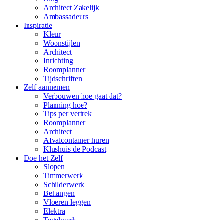
Architect Zakelijk
Ambassadeurs
Inspiratie
Kleur
Woonstijlen
Architect
Inrichting
Roomplanner
Tijdschriften
Zelf aannemen
Verbouwen hoe gaat dat?
Planning hoe?
Tips per vertrek
Roomplanner
Architect
Afvalcontainer huren
Klushuis de Podcast
Doe het Zelf
Slopen
Timmerwerk
Schilderwerk
Behangen
Vloeren leggen
Elektra
Tegelwerk