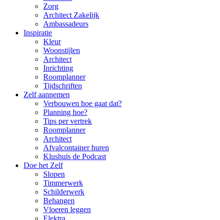
Zorg
Architect Zakelijk
Ambassadeurs
Inspiratie
Kleur
Woonstijlen
Architect
Inrichting
Roomplanner
Tijdschriften
Zelf aannemen
Verbouwen hoe gaat dat?
Planning hoe?
Tips per vertrek
Roomplanner
Architect
Afvalcontainer huren
Klushuis de Podcast
Doe het Zelf
Slopen
Timmerwerk
Schilderwerk
Behangen
Vloeren leggen
Elektra