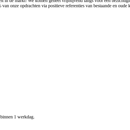
it in de markt! We komen geheel vrijblijvend langs voor een bezichtig
% van onze opdrachten via positieve referenties van bestaande en oude
d binnen 1 werkdag.