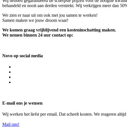
Wij hebben gegarandeerd de scherpste prijzen voor de hoogste kwalite
behandeld en nooit aan derden verstrekt. Wij verkrijgen meer dan 50
We zien er naar uit om ook met jou samen te werken!
Samen maken we jouw droom waar!
We komen graag vrijblijvend een kosteninschatting maken.
We nemen binnen 24 uur contact op:
Novo op social media
E-mail ons je wensen
Wij werken het liefst per email. Dat scheelt kosten. We reageren altij
Mail ons!