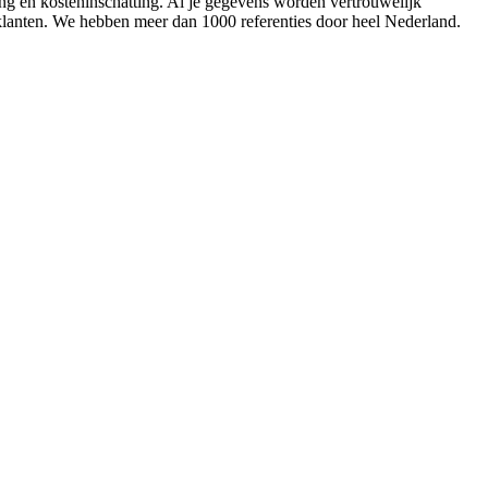
ing en kosteninschatting. Al je gegevens worden vertrouwelijk
 klanten. We hebben meer dan 1000 referenties door heel Nederland.