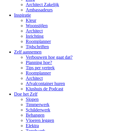
Architect Zakelijk
Ambassadeurs
Inspiratie
Kleur
Woonstijlen
Architect
Inrichting
Roomplanner
Tijdschriften
Zelf aannemen
Verbouwen hoe gaat dat?
Planning hoe?
Tips per vertrek
Roomplanner
Architect
Afvalcontainer huren
Klushuis de Podcast
Doe het Zelf
Slopen
Timmerwerk
Schilderwerk
Behangen
Vloeren leggen
Elektra
Tegelwerk