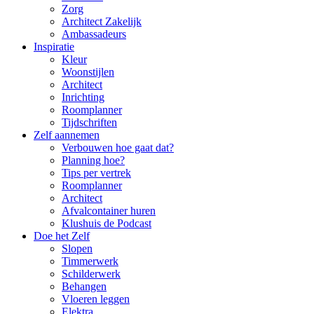
Zorg
Architect Zakelijk
Ambassadeurs
Inspiratie
Kleur
Woonstijlen
Architect
Inrichting
Roomplanner
Tijdschriften
Zelf aannemen
Verbouwen hoe gaat dat?
Planning hoe?
Tips per vertrek
Roomplanner
Architect
Afvalcontainer huren
Klushuis de Podcast
Doe het Zelf
Slopen
Timmerwerk
Schilderwerk
Behangen
Vloeren leggen
Elektra