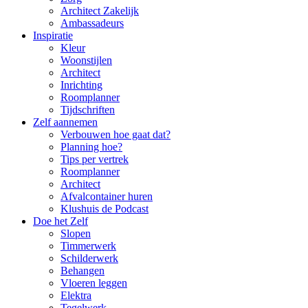
Architect Zakelijk
Ambassadeurs
Inspiratie
Kleur
Woonstijlen
Architect
Inrichting
Roomplanner
Tijdschriften
Zelf aannemen
Verbouwen hoe gaat dat?
Planning hoe?
Tips per vertrek
Roomplanner
Architect
Afvalcontainer huren
Klushuis de Podcast
Doe het Zelf
Slopen
Timmerwerk
Schilderwerk
Behangen
Vloeren leggen
Elektra
Tegelwerk