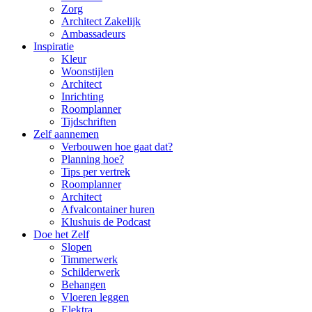
Zorg
Architect Zakelijk
Ambassadeurs
Inspiratie
Kleur
Woonstijlen
Architect
Inrichting
Roomplanner
Tijdschriften
Zelf aannemen
Verbouwen hoe gaat dat?
Planning hoe?
Tips per vertrek
Roomplanner
Architect
Afvalcontainer huren
Klushuis de Podcast
Doe het Zelf
Slopen
Timmerwerk
Schilderwerk
Behangen
Vloeren leggen
Elektra