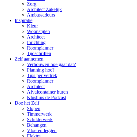
Zorg
Architect Zakelijk
Ambassadeurs
Inspiratie
Kleur
Woonstijlen
Architect
Inrichting
Roomplanner
Tijdschriften
Zelf aannemen
Verbouwen hoe gaat dat?
Planning hoe?
Tips per vertrek
Roomplanner
Architect
Afvalcontainer huren
Klushuis de Podcast
Doe het Zelf
Slopen
Timmerwerk
Schilderwerk
Behangen
Vloeren leggen
Elektra