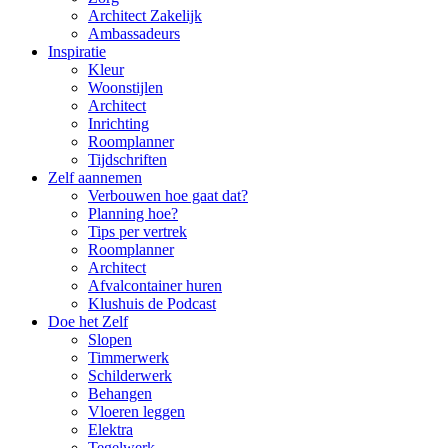
Architect Zakelijk
Ambassadeurs
Inspiratie
Kleur
Woonstijlen
Architect
Inrichting
Roomplanner
Tijdschriften
Zelf aannemen
Verbouwen hoe gaat dat?
Planning hoe?
Tips per vertrek
Roomplanner
Architect
Afvalcontainer huren
Klushuis de Podcast
Doe het Zelf
Slopen
Timmerwerk
Schilderwerk
Behangen
Vloeren leggen
Elektra
Tegelwerk