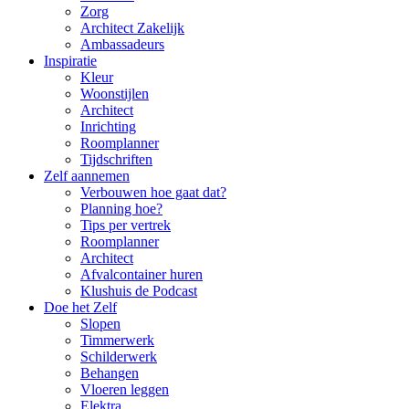
Zorg
Architect Zakelijk
Ambassadeurs
Inspiratie
Kleur
Woonstijlen
Architect
Inrichting
Roomplanner
Tijdschriften
Zelf aannemen
Verbouwen hoe gaat dat?
Planning hoe?
Tips per vertrek
Roomplanner
Architect
Afvalcontainer huren
Klushuis de Podcast
Doe het Zelf
Slopen
Timmerwerk
Schilderwerk
Behangen
Vloeren leggen
Elektra