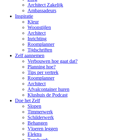
Architect Zakelijk
Ambassadeurs
Inspiratie
Kleur
Woonstijlen
Architect
Inrichting
Roomplanner
Tijdschriften
Zelf aannemen
Verbouwen hoe gaat dat?
Planning hoe?
Tips per vertrek
Roomplanner
Architect
Afvalcontainer huren
Klushuis de Podcast
Doe het Zelf
Slopen
Timmerwerk
Schilderwerk
Behangen
Vloeren leggen
Elektra
Tegelwerk