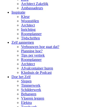
Architect Zakelijk
Ambassadeurs
Inspiratie
Kleur
Woonstijlen
Architect
Inrichting
Roomplanner
Tijdschriften
Zelf aannemen
Verbouwen hoe gaat dat?
Planning hoe?
Tips per vertrek
Roomplanner
Architect
Afvalcontainer huren
Klushuis de Podcast
Doe het Zelf
Slopen
Timmerwerk
Schilderwerk
Behangen
Vloeren leggen
Elektra
Tegelwerk