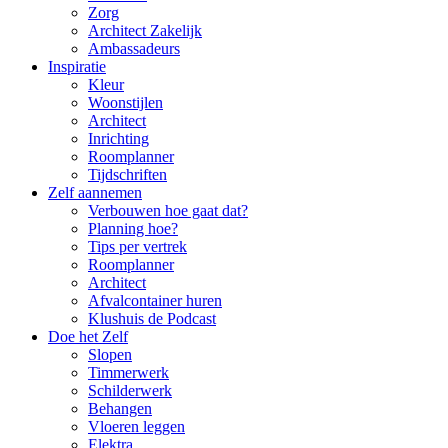
Zorg
Architect Zakelijk
Ambassadeurs
Inspiratie
Kleur
Woonstijlen
Architect
Inrichting
Roomplanner
Tijdschriften
Zelf aannemen
Verbouwen hoe gaat dat?
Planning hoe?
Tips per vertrek
Roomplanner
Architect
Afvalcontainer huren
Klushuis de Podcast
Doe het Zelf
Slopen
Timmerwerk
Schilderwerk
Behangen
Vloeren leggen
Elektra