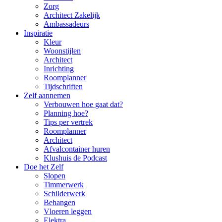
Zorg
Architect Zakelijk
Ambassadeurs
Inspiratie
Kleur
Woonstijlen
Architect
Inrichting
Roomplanner
Tijdschriften
Zelf aannemen
Verbouwen hoe gaat dat?
Planning hoe?
Tips per vertrek
Roomplanner
Architect
Afvalcontainer huren
Klushuis de Podcast
Doe het Zelf
Slopen
Timmerwerk
Schilderwerk
Behangen
Vloeren leggen
Elektra