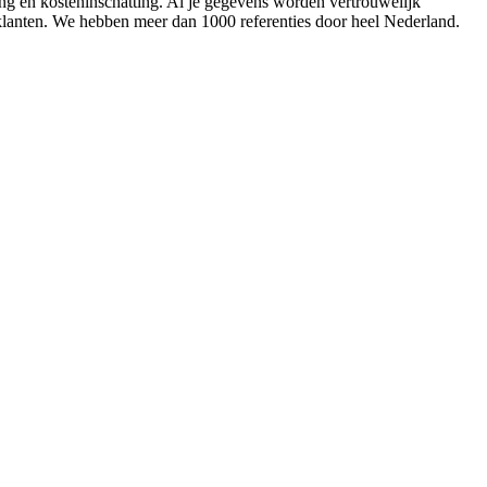
ing en kosteninschatting. Al je gegevens worden vertrouwelijk
 klanten. We hebben meer dan 1000 referenties door heel Nederland.