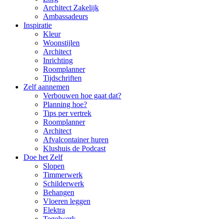
Architect Zakelijk
Ambassadeurs
Inspiratie
Kleur
Woonstijlen
Architect
Inrichting
Roomplanner
Tijdschriften
Zelf aannemen
Verbouwen hoe gaat dat?
Planning hoe?
Tips per vertrek
Roomplanner
Architect
Afvalcontainer huren
Klushuis de Podcast
Doe het Zelf
Slopen
Timmerwerk
Schilderwerk
Behangen
Vloeren leggen
Elektra
Tegelwerk