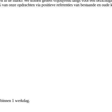
it in de markt! We komen geheel vrijblijvend langs voor een bezichtig
% van onze opdrachten via positieve referenties van bestaande en oude
d binnen 1 werkdag.