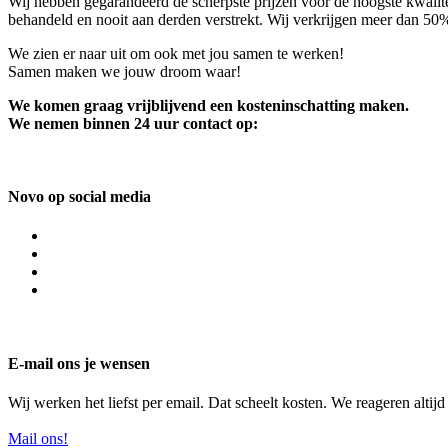
Wij hebben gegarandeerd de scherpste prijzen voor de hoogste kwalite
behandeld en nooit aan derden verstrekt. Wij verkrijgen meer dan 50
We zien er naar uit om ook met jou samen te werken!
Samen maken we jouw droom waar!
We komen graag vrijblijvend een kosteninschatting maken.
We nemen binnen 24 uur contact op:
Novo op social media
E-mail ons je wensen
Wij werken het liefst per email. Dat scheelt kosten. We reageren altij
Mail ons!