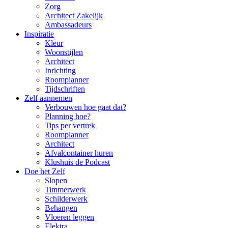
Zorg
Architect Zakelijk
Ambassadeurs
Inspiratie
Kleur
Woonstijlen
Architect
Inrichting
Roomplanner
Tijdschriften
Zelf aannemen
Verbouwen hoe gaat dat?
Planning hoe?
Tips per vertrek
Roomplanner
Architect
Afvalcontainer huren
Klushuis de Podcast
Doe het Zelf
Slopen
Timmerwerk
Schilderwerk
Behangen
Vloeren leggen
Elektra