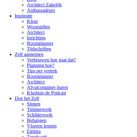
Architect Zakelijk
Ambassadeurs
Inspiratie
Kleur
Woonstijlen
Architect
Inrichting
Roomplanner
Tijdschriften
Zelf aannemen
Verbouwen hoe gaat dat?
Planning hoe?
Tips per vertrek
Roomplanner
Architect
Afvalcontainer huren
Klushuis de Podcast
Doe het Zelf
Slopen
Timmerwerk
Schilderwerk
Behangen
Vloeren leggen
Elektra
Tegelwerk