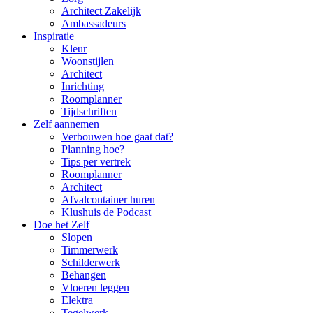
Architect Zakelijk
Ambassadeurs
Inspiratie
Kleur
Woonstijlen
Architect
Inrichting
Roomplanner
Tijdschriften
Zelf aannemen
Verbouwen hoe gaat dat?
Planning hoe?
Tips per vertrek
Roomplanner
Architect
Afvalcontainer huren
Klushuis de Podcast
Doe het Zelf
Slopen
Timmerwerk
Schilderwerk
Behangen
Vloeren leggen
Elektra
Tegelwerk