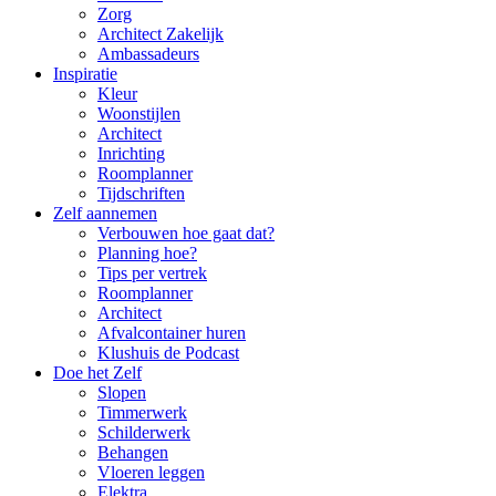
Zorg
Architect Zakelijk
Ambassadeurs
Inspiratie
Kleur
Woonstijlen
Architect
Inrichting
Roomplanner
Tijdschriften
Zelf aannemen
Verbouwen hoe gaat dat?
Planning hoe?
Tips per vertrek
Roomplanner
Architect
Afvalcontainer huren
Klushuis de Podcast
Doe het Zelf
Slopen
Timmerwerk
Schilderwerk
Behangen
Vloeren leggen
Elektra