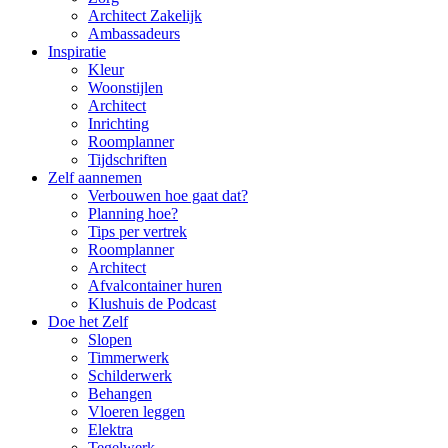
Architect Zakelijk
Ambassadeurs
Inspiratie
Kleur
Woonstijlen
Architect
Inrichting
Roomplanner
Tijdschriften
Zelf aannemen
Verbouwen hoe gaat dat?
Planning hoe?
Tips per vertrek
Roomplanner
Architect
Afvalcontainer huren
Klushuis de Podcast
Doe het Zelf
Slopen
Timmerwerk
Schilderwerk
Behangen
Vloeren leggen
Elektra
Tegelwerk