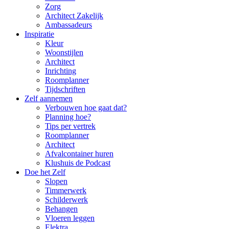
Zorg
Architect Zakelijk
Ambassadeurs
Inspiratie
Kleur
Woonstijlen
Architect
Inrichting
Roomplanner
Tijdschriften
Zelf aannemen
Verbouwen hoe gaat dat?
Planning hoe?
Tips per vertrek
Roomplanner
Architect
Afvalcontainer huren
Klushuis de Podcast
Doe het Zelf
Slopen
Timmerwerk
Schilderwerk
Behangen
Vloeren leggen
Elektra