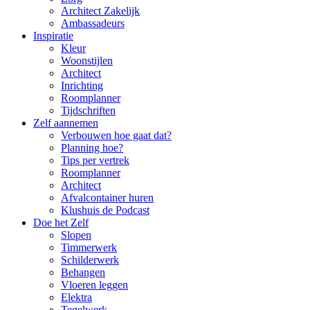
Architect Zakelijk
Ambassadeurs
Inspiratie
Kleur
Woonstijlen
Architect
Inrichting
Roomplanner
Tijdschriften
Zelf aannemen
Verbouwen hoe gaat dat?
Planning hoe?
Tips per vertrek
Roomplanner
Architect
Afvalcontainer huren
Klushuis de Podcast
Doe het Zelf
Slopen
Timmerwerk
Schilderwerk
Behangen
Vloeren leggen
Elektra
Tegelwerk