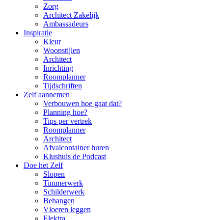
Zorg
Architect Zakelijk
Ambassadeurs
Inspiratie
Kleur
Woonstijlen
Architect
Inrichting
Roomplanner
Tijdschriften
Zelf aannemen
Verbouwen hoe gaat dat?
Planning hoe?
Tips per vertrek
Roomplanner
Architect
Afvalcontainer huren
Klushuis de Podcast
Doe het Zelf
Slopen
Timmerwerk
Schilderwerk
Behangen
Vloeren leggen
Elektra