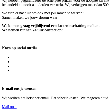
Wij hebben gegarandeerd de scherpste prijzen voor de hoogste kwalite
behandeld en nooit aan derden verstrekt. Wij verkrijgen meer dan 50
We zien er naar uit om ook met jou samen te werken!
Samen maken we jouw droom waar!
We komen graag vrijblijvend een kosteninschatting maken.
We nemen binnen 24 uur contact op:
Novo op social media
E-mail ons je wensen
Wij werken het liefst per email. Dat scheelt kosten. We reageren altij
Mail ons!