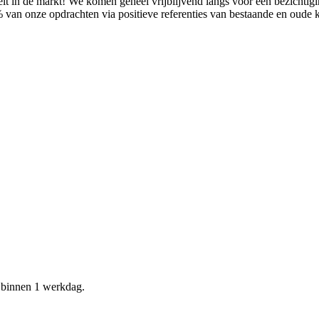
it in de markt! We komen geheel vrijblijvend langs voor een bezichtig
% van onze opdrachten via positieve referenties van bestaande en oude
d binnen 1 werkdag.