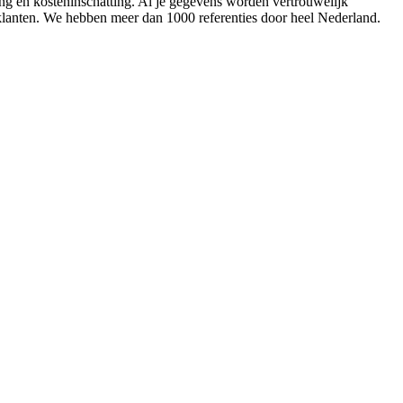
ing en kosteninschatting. Al je gegevens worden vertrouwelijk
 klanten. We hebben meer dan 1000 referenties door heel Nederland.