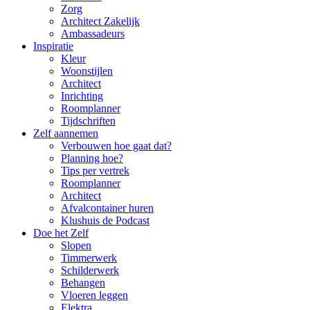
Zorg
Architect Zakelijk
Ambassadeurs
Inspiratie
Kleur
Woonstijlen
Architect
Inrichting
Roomplanner
Tijdschriften
Zelf aannemen
Verbouwen hoe gaat dat?
Planning hoe?
Tips per vertrek
Roomplanner
Architect
Afvalcontainer huren
Klushuis de Podcast
Doe het Zelf
Slopen
Timmerwerk
Schilderwerk
Behangen
Vloeren leggen
Elektra