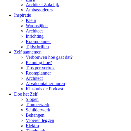
Architect Zakelijk
Ambassadeurs
Inspiratie
Kleur
Woonstijlen
Architect
Inrichting
Roomplanner
Tijdschriften
Zelf aannemen
Verbouwen hoe gaat dat?
Planning hoe?
Tips per vertrek
Roomplanner
Architect
Afvalcontainer huren
Klushuis de Podcast
Doe het Zelf
Slopen
Timmerwerk
Schilderwerk
Behangen
Vloeren leggen
Elektra
Tegelwerk