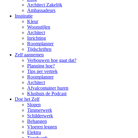
Architect Zakelijk
Ambassadeurs
Inspiratie
Kleur
Woonstijlen
Architect
Inrichting
Roomplanner
Tijdschriften
Zelf aannemen
Verbouwen hoe gaat dat?
Planning hoe?
Tips per vertrek
Roomplanner
Architect
Afvalcontainer huren
Klushuis de Podcast
Doe het Zelf
Slopen
Timmerwerk
Schilderwerk
Behangen
Vloeren leggen
Elektra
Tegelwerk