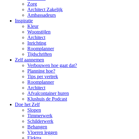
Zorg
Architect Zakelijk
Ambassadeurs
Inspiratie
Kleur
Woonstijlen
Architect
Inrichting
Roomplanner
Tijdschriften
Zelf aannemen
Verbouwen hoe gaat dat?
Planning hoe?
Tips per vertrek
Roomplanner
Architect
Afvalcontainer huren
Klushuis de Podcast
Doe het Zelf
Slopen
Timmerwerk
Schilderwerk
Behangen
Vloeren leggen
Elektra