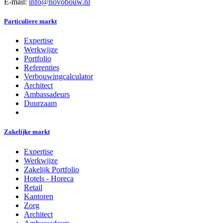
E-mail:
info@novobouw.nl
Particuliere markt
Expertise
Werkwijze
Portfolio
Referenties
Verbouwingcalculator
Architect
Ambassadeurs
Duurzaam
Zakelijke markt
Expertise
Werkwijze
Zakelijk Portfolio
Hotels - Horeca
Retail
Kantoren
Zorg
Architect