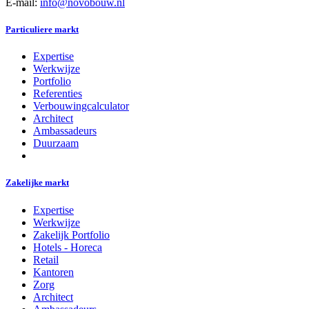
E-mail:
info@novobouw.nl
Particuliere markt
Expertise
Werkwijze
Portfolio
Referenties
Verbouwingcalculator
Architect
Ambassadeurs
Duurzaam
Zakelijke markt
Expertise
Werkwijze
Zakelijk Portfolio
Hotels - Horeca
Retail
Kantoren
Zorg
Architect