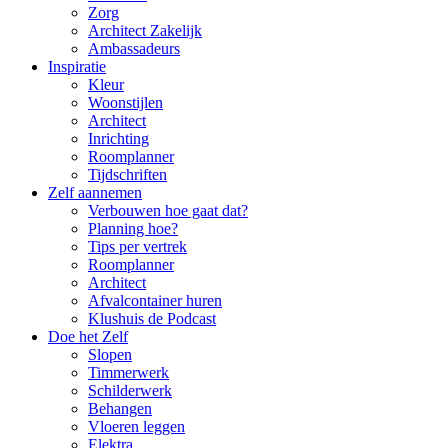
Zorg
Architect Zakelijk
Ambassadeurs
Inspiratie
Kleur
Woonstijlen
Architect
Inrichting
Roomplanner
Tijdschriften
Zelf aannemen
Verbouwen hoe gaat dat?
Planning hoe?
Tips per vertrek
Roomplanner
Architect
Afvalcontainer huren
Klushuis de Podcast
Doe het Zelf
Slopen
Timmerwerk
Schilderwerk
Behangen
Vloeren leggen
Elektra