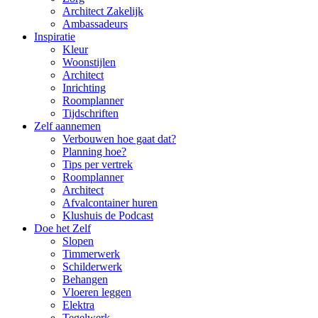
Architect Zakelijk
Ambassadeurs
Inspiratie
Kleur
Woonstijlen
Architect
Inrichting
Roomplanner
Tijdschriften
Zelf aannemen
Verbouwen hoe gaat dat?
Planning hoe?
Tips per vertrek
Roomplanner
Architect
Afvalcontainer huren
Klushuis de Podcast
Doe het Zelf
Slopen
Timmerwerk
Schilderwerk
Behangen
Vloeren leggen
Elektra
Tegelwerk