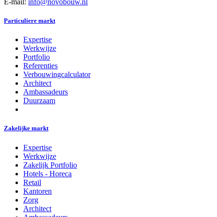
E-mail:
info@novobouw.nl
Particuliere markt
Expertise
Werkwijze
Portfolio
Referenties
Verbouwingcalculator
Architect
Ambassadeurs
Duurzaam
Zakelijke markt
Expertise
Werkwijze
Zakelijk Portfolio
Hotels - Horeca
Retail
Kantoren
Zorg
Architect