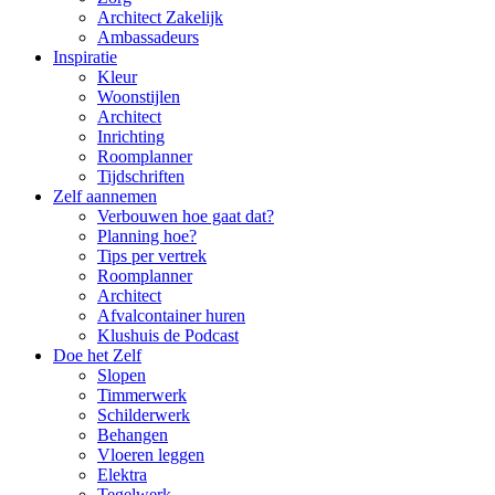
Architect Zakelijk
Ambassadeurs
Inspiratie
Kleur
Woonstijlen
Architect
Inrichting
Roomplanner
Tijdschriften
Zelf aannemen
Verbouwen hoe gaat dat?
Planning hoe?
Tips per vertrek
Roomplanner
Architect
Afvalcontainer huren
Klushuis de Podcast
Doe het Zelf
Slopen
Timmerwerk
Schilderwerk
Behangen
Vloeren leggen
Elektra
Tegelwerk