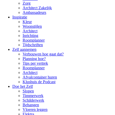
Zorg
Architect Zakelijk
Ambassadeurs
Inspiratie
Kleur
Woonstijlen
Architect
Inrichting
Roomplanner
Tijdschriften
Zelf aannemen
Verbouwen hoe gaat dat?
Planning hoe?
Tips per vertrek
Roomplanner
Architect
Afvalcontainer huren
Klushuis de Podcast
Doe het Zelf
Slopen
Timmerwerk
Schilderwerk
Behangen
Vloeren leggen
Elektra