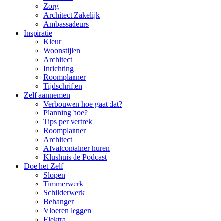
Zorg
Architect Zakelijk
Ambassadeurs
Inspiratie
Kleur
Woonstijlen
Architect
Inrichting
Roomplanner
Tijdschriften
Zelf aannemen
Verbouwen hoe gaat dat?
Planning hoe?
Tips per vertrek
Roomplanner
Architect
Afvalcontainer huren
Klushuis de Podcast
Doe het Zelf
Slopen
Timmerwerk
Schilderwerk
Behangen
Vloeren leggen
Elektra