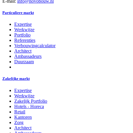
E-mail:
info@novobouw.nl
Particuliere markt
Expertise
Werkwijze
Portfolio
Referenties
Verbouwingcalculator
Architect
Ambassadeurs
Duurzaam
Zakelijke markt
Expertise
Werkwijze
Zakelijk Portfolio
Hotels - Horeca
Retail
Kantoren
Zorg
Architect