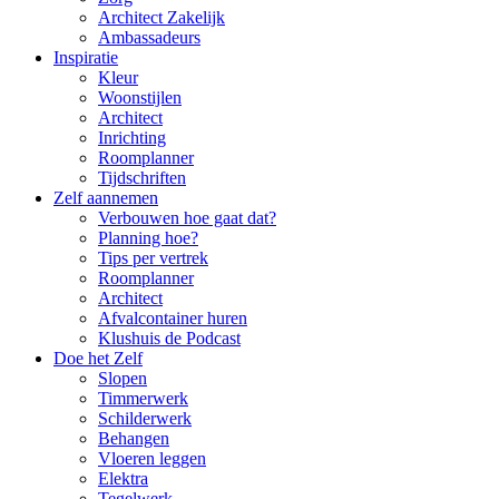
Architect Zakelijk
Ambassadeurs
Inspiratie
Kleur
Woonstijlen
Architect
Inrichting
Roomplanner
Tijdschriften
Zelf aannemen
Verbouwen hoe gaat dat?
Planning hoe?
Tips per vertrek
Roomplanner
Architect
Afvalcontainer huren
Klushuis de Podcast
Doe het Zelf
Slopen
Timmerwerk
Schilderwerk
Behangen
Vloeren leggen
Elektra
Tegelwerk