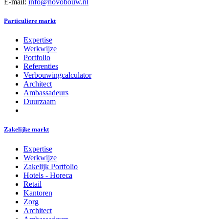
E-mail:
info@novobouw.nl
Particuliere markt
Expertise
Werkwijze
Portfolio
Referenties
Verbouwingcalculator
Architect
Ambassadeurs
Duurzaam
Zakelijke markt
Expertise
Werkwijze
Zakelijk Portfolio
Hotels - Horeca
Retail
Kantoren
Zorg
Architect