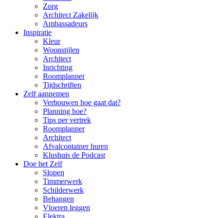
Zorg
Architect Zakelijk
Ambassadeurs
Inspiratie
Kleur
Woonstijlen
Architect
Inrichting
Roomplanner
Tijdschriften
Zelf aannemen
Verbouwen hoe gaat dat?
Planning hoe?
Tips per vertrek
Roomplanner
Architect
Afvalcontainer huren
Klushuis de Podcast
Doe het Zelf
Slopen
Timmerwerk
Schilderwerk
Behangen
Vloeren leggen
Elektra