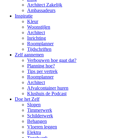
Architect Zakelijk
Ambassadeurs
Inspiratie
Kleur
Woonstijlen
Architect
Inrichting
Roomplanner
Tijdschriften
Zelf aannemen
Verbouwen hoe gaat dat?
Planning hoe?
Tips per vertrek
Roomplanner
Architect
Afvalcontainer huren
Klushuis de Podcast
Doe het Zelf
Slopen
Timmerwerk
Schilderwerk
Behangen
Vloeren leggen
Elektra
Tegelwerk