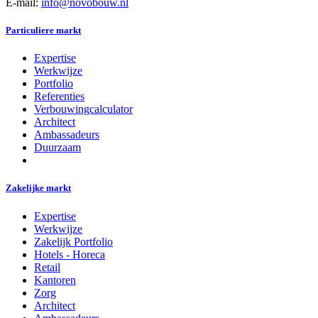
E-mail:
info@novobouw.nl
Particuliere markt
Expertise
Werkwijze
Portfolio
Referenties
Verbouwingcalculator
Architect
Ambassadeurs
Duurzaam
Zakelijke markt
Expertise
Werkwijze
Zakelijk Portfolio
Hotels - Horeca
Retail
Kantoren
Zorg
Architect