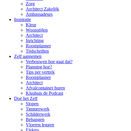
Zorg
Architect Zakelijk
Ambassadeurs
Inspiratie
Kleur
Woonstijlen
Architect
Inrichting
Roomplanner
Tijdschriften
Zelf aannemen
Verbouwen hoe gaat dat?
Planning hoe?
Tips per vertrek
Roomplanner
Architect
Afvalcontainer huren
Klushuis de Podcast
Doe het Zelf
Slopen
Timmerwerk
Schilderwerk
Behangen
Vloeren leggen
Elektra