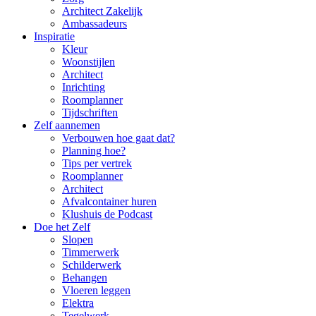
Architect Zakelijk
Ambassadeurs
Inspiratie
Kleur
Woonstijlen
Architect
Inrichting
Roomplanner
Tijdschriften
Zelf aannemen
Verbouwen hoe gaat dat?
Planning hoe?
Tips per vertrek
Roomplanner
Architect
Afvalcontainer huren
Klushuis de Podcast
Doe het Zelf
Slopen
Timmerwerk
Schilderwerk
Behangen
Vloeren leggen
Elektra
Tegelwerk