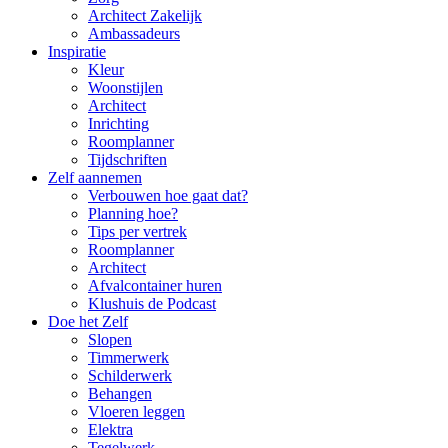
Architect Zakelijk
Ambassadeurs
Inspiratie
Kleur
Woonstijlen
Architect
Inrichting
Roomplanner
Tijdschriften
Zelf aannemen
Verbouwen hoe gaat dat?
Planning hoe?
Tips per vertrek
Roomplanner
Architect
Afvalcontainer huren
Klushuis de Podcast
Doe het Zelf
Slopen
Timmerwerk
Schilderwerk
Behangen
Vloeren leggen
Elektra
Tegelwerk