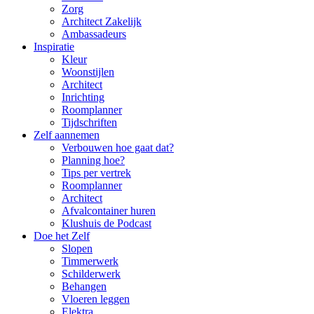
Zorg
Architect Zakelijk
Ambassadeurs
Inspiratie
Kleur
Woonstijlen
Architect
Inrichting
Roomplanner
Tijdschriften
Zelf aannemen
Verbouwen hoe gaat dat?
Planning hoe?
Tips per vertrek
Roomplanner
Architect
Afvalcontainer huren
Klushuis de Podcast
Doe het Zelf
Slopen
Timmerwerk
Schilderwerk
Behangen
Vloeren leggen
Elektra