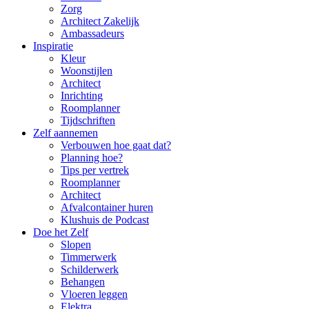
Zorg
Architect Zakelijk
Ambassadeurs
Inspiratie
Kleur
Woonstijlen
Architect
Inrichting
Roomplanner
Tijdschriften
Zelf aannemen
Verbouwen hoe gaat dat?
Planning hoe?
Tips per vertrek
Roomplanner
Architect
Afvalcontainer huren
Klushuis de Podcast
Doe het Zelf
Slopen
Timmerwerk
Schilderwerk
Behangen
Vloeren leggen
Elektra