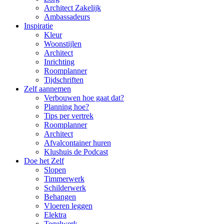
Architect Zakelijk
Ambassadeurs
Inspiratie
Kleur
Woonstijlen
Architect
Inrichting
Roomplanner
Tijdschriften
Zelf aannemen
Verbouwen hoe gaat dat?
Planning hoe?
Tips per vertrek
Roomplanner
Architect
Afvalcontainer huren
Klushuis de Podcast
Doe het Zelf
Slopen
Timmerwerk
Schilderwerk
Behangen
Vloeren leggen
Elektra
Tegelwerk