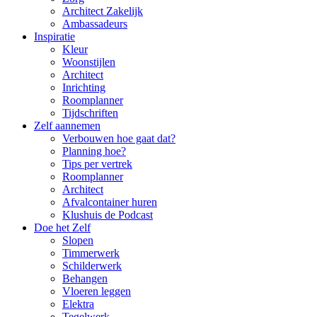
Architect Zakelijk
Ambassadeurs
Inspiratie
Kleur
Woonstijlen
Architect
Inrichting
Roomplanner
Tijdschriften
Zelf aannemen
Verbouwen hoe gaat dat?
Planning hoe?
Tips per vertrek
Roomplanner
Architect
Afvalcontainer huren
Klushuis de Podcast
Doe het Zelf
Slopen
Timmerwerk
Schilderwerk
Behangen
Vloeren leggen
Elektra
Tegelwerk