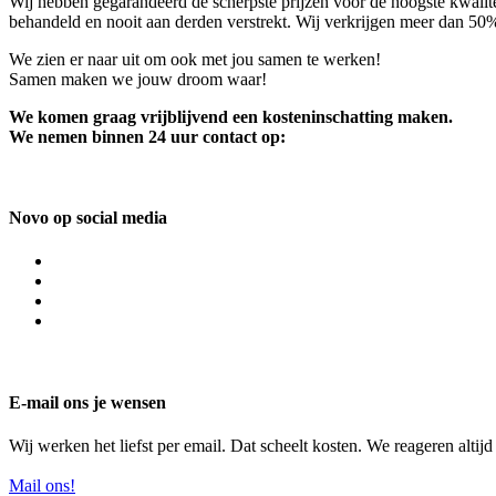
Wij hebben gegarandeerd de scherpste prijzen voor de hoogste kwalite
behandeld en nooit aan derden verstrekt. Wij verkrijgen meer dan 50
We zien er naar uit om ook met jou samen te werken!
Samen maken we jouw droom waar!
We komen graag vrijblijvend een kosteninschatting maken.
We nemen binnen 24 uur contact op:
Novo op social media
E-mail ons je wensen
Wij werken het liefst per email. Dat scheelt kosten. We reageren altij
Mail ons!