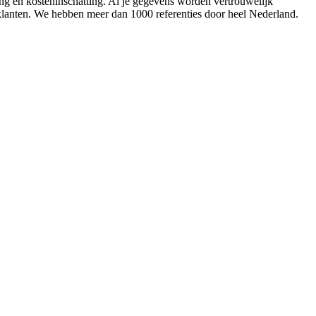
ing en kosteninschatting. Al je gegevens worden vertrouwelijk
 klanten. We hebben meer dan 1000 referenties door heel Nederland.