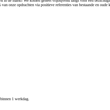
it in de markt! We komen geheel vrijblijvend langs voor een bezichtig
% van onze opdrachten via positieve referenties van bestaande en oude
d binnen 1 werkdag.