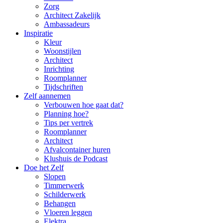
Zorg
Architect Zakelijk
Ambassadeurs
Inspiratie
Kleur
Woonstijlen
Architect
Inrichting
Roomplanner
Tijdschriften
Zelf aannemen
Verbouwen hoe gaat dat?
Planning hoe?
Tips per vertrek
Roomplanner
Architect
Afvalcontainer huren
Klushuis de Podcast
Doe het Zelf
Slopen
Timmerwerk
Schilderwerk
Behangen
Vloeren leggen
Elektra