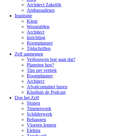
Architect Zakelijk
Ambassadeurs
Inspiratie
Kleur
Woonstijlen
Architect
Inrichting
Roomplanner
Tijdschriften
Zelf aannemen
Verbouwen hoe gaat dat?
Planning hoe?
Tips per vertrek
Roomplanner
Architect
Afvalcontainer huren
Klushuis de Podcast
Doe het Zelf
Slopen
Timmerwerk
Schilderwerk
Behangen
Vloeren leggen
Elektra
Tegelwerk