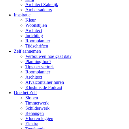
Architect Zakelijk
Ambassadeurs
Inspiratie
Kleur
Woonstijlen
Architect
Inrichting
Roomplanner
Tijdschriften
Zelf aannemen
Verbouwen hoe gaat dat?
Planning hoe?
Tips per vertrek
Roomplanner
Architect
Afvalcontainer huren
Klushuis de Podcast
Doe het Zelf
Slopen
Timmerwerk
Schilderwerk
Behangen
Vloeren leggen
Elektra
Tegelwerk