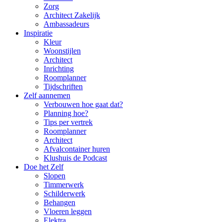
Zorg
Architect Zakelijk
Ambassadeurs
Inspiratie
Kleur
Woonstijlen
Architect
Inrichting
Roomplanner
Tijdschriften
Zelf aannemen
Verbouwen hoe gaat dat?
Planning hoe?
Tips per vertrek
Roomplanner
Architect
Afvalcontainer huren
Klushuis de Podcast
Doe het Zelf
Slopen
Timmerwerk
Schilderwerk
Behangen
Vloeren leggen
Elektra