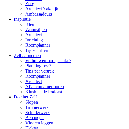
Zorg
Architect Zakelijk
Ambassadeurs
Inspiratie
Kleur
Woonstijlen
Architect
Inrichting
Roomplanner
Tijdschriften
Zelf aannemen
Verbouwen hoe gaat dat?
Planning hoe?
Tips per vertrek
Roomplanner
Architect
Afvalcontainer huren
Klushuis de Podcast
Doe het Zelf
Slopen
Timmerwerk
Schilderwerk
Behangen
Vloeren leggen
Elektra