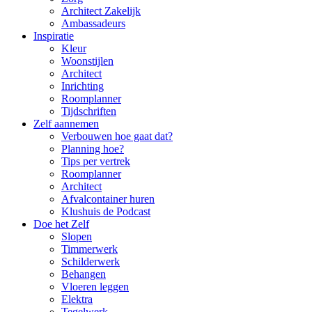
Architect Zakelijk
Ambassadeurs
Inspiratie
Kleur
Woonstijlen
Architect
Inrichting
Roomplanner
Tijdschriften
Zelf aannemen
Verbouwen hoe gaat dat?
Planning hoe?
Tips per vertrek
Roomplanner
Architect
Afvalcontainer huren
Klushuis de Podcast
Doe het Zelf
Slopen
Timmerwerk
Schilderwerk
Behangen
Vloeren leggen
Elektra
Tegelwerk