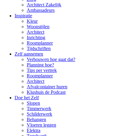
Architect Zakelijk
Ambassadeurs
Inspiratie
Kleur
Woonstijlen
Architect
Inrichting
Roomplanner
Tijdschriften
Zelf aannemen
Verbouwen hoe gaat dat?
Planning hoe?
Tips per vertrek
Roomplanner
Architect
Afvalcontainer huren
Klushuis de Podcast
Doe het Zelf
Slopen
Timmerwerk
Schilderwerk
Behangen
Vloeren leggen
Elektra
Tegelwerk