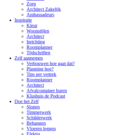
Zorg
Architect Zakelijk
Ambassadeurs
Inspiratie
Kleur
Woonstijlen
Architect
Inrichting
Roomplanner
Tijdschriften
Zelf aannemen
Verbouwen hoe gaat dat?
Planning hoe?
Tips per vertrek
Roomplanner
Architect
Afvalcontainer huren
Klushuis de Podcast
Doe het Zelf
Slopen
Timmerwerk
Schilderwerk
Behangen
Vloeren leggen
Elektra