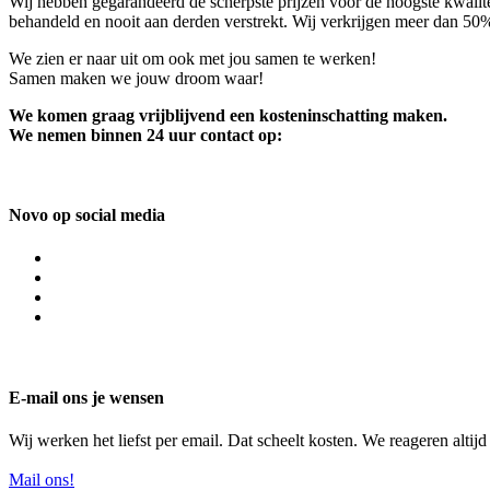
Wij hebben gegarandeerd de scherpste prijzen voor de hoogste kwalite
behandeld en nooit aan derden verstrekt. Wij verkrijgen meer dan 50
We zien er naar uit om ook met jou samen te werken!
Samen maken we jouw droom waar!
We komen graag vrijblijvend een kosteninschatting maken.
We nemen binnen 24 uur contact op:
Novo op social media
E-mail ons je wensen
Wij werken het liefst per email. Dat scheelt kosten. We reageren altij
Mail ons!