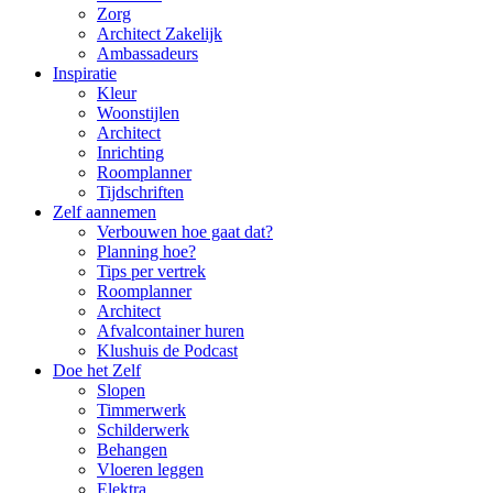
Zorg
Architect Zakelijk
Ambassadeurs
Inspiratie
Kleur
Woonstijlen
Architect
Inrichting
Roomplanner
Tijdschriften
Zelf aannemen
Verbouwen hoe gaat dat?
Planning hoe?
Tips per vertrek
Roomplanner
Architect
Afvalcontainer huren
Klushuis de Podcast
Doe het Zelf
Slopen
Timmerwerk
Schilderwerk
Behangen
Vloeren leggen
Elektra