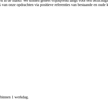
it in de markt! We komen geheel vrijblijvend langs voor een bezichtig
% van onze opdrachten via positieve referenties van bestaande en oude
d binnen 1 werkdag.