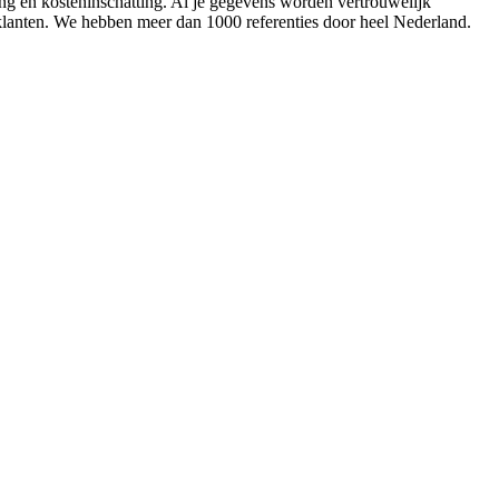
ing en kosteninschatting. Al je gegevens worden vertrouwelijk
 klanten. We hebben meer dan 1000 referenties door heel Nederland.