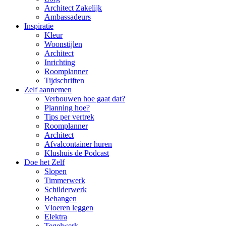
Architect Zakelijk
Ambassadeurs
Inspiratie
Kleur
Woonstijlen
Architect
Inrichting
Roomplanner
Tijdschriften
Zelf aannemen
Verbouwen hoe gaat dat?
Planning hoe?
Tips per vertrek
Roomplanner
Architect
Afvalcontainer huren
Klushuis de Podcast
Doe het Zelf
Slopen
Timmerwerk
Schilderwerk
Behangen
Vloeren leggen
Elektra
Tegelwerk