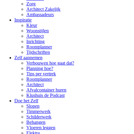
Zorg
Architect Zakelijk
Ambassadeurs
Inspiratie
Kleur
Woonstijlen
Architect
Inrichting
Roomplanner
Tijdschriften
Zelf aannemen
Verbouwen hoe gaat dat?
Planning hoe?
Tips per vertrek
Roomplanner
Architect
Afvalcontainer huren
Klushuis de Podcast
Doe het Zelf
Slopen
Timmerwerk
Schilderwerk
Behangen
Vloeren leggen
Elektra