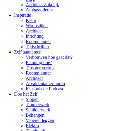
Architect Zakelijk
Ambassadeurs
Inspiratie
Kleur
Woonstijlen
Architect
Inrichting
Roomplanner
Tijdschriften
Zelf aannemen
Verbouwen hoe gaat dat?
Planning hoe?
Tips per vertrek
Roomplanner
Architect
Afvalcontainer huren
Klushuis de Podcast
Doe het Zelf
Slopen
Timmerwerk
Schilderwerk
Behangen
Vloeren leggen
Elektra
Tegelwerk