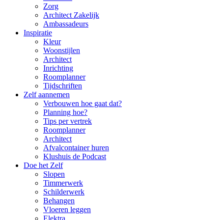
Zorg
Architect Zakelijk
Ambassadeurs
Inspiratie
Kleur
Woonstijlen
Architect
Inrichting
Roomplanner
Tijdschriften
Zelf aannemen
Verbouwen hoe gaat dat?
Planning hoe?
Tips per vertrek
Roomplanner
Architect
Afvalcontainer huren
Klushuis de Podcast
Doe het Zelf
Slopen
Timmerwerk
Schilderwerk
Behangen
Vloeren leggen
Elektra