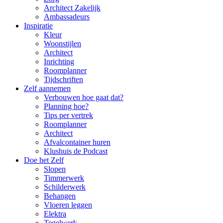
Architect Zakelijk
Ambassadeurs
Inspiratie
Kleur
Woonstijlen
Architect
Inrichting
Roomplanner
Tijdschriften
Zelf aannemen
Verbouwen hoe gaat dat?
Planning hoe?
Tips per vertrek
Roomplanner
Architect
Afvalcontainer huren
Klushuis de Podcast
Doe het Zelf
Slopen
Timmerwerk
Schilderwerk
Behangen
Vloeren leggen
Elektra
Tegelwerk