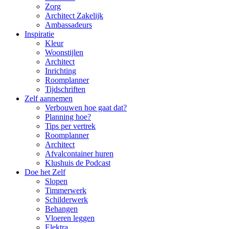
Zorg
Architect Zakelijk
Ambassadeurs
Inspiratie
Kleur
Woonstijlen
Architect
Inrichting
Roomplanner
Tijdschriften
Zelf aannemen
Verbouwen hoe gaat dat?
Planning hoe?
Tips per vertrek
Roomplanner
Architect
Afvalcontainer huren
Klushuis de Podcast
Doe het Zelf
Slopen
Timmerwerk
Schilderwerk
Behangen
Vloeren leggen
Elektra