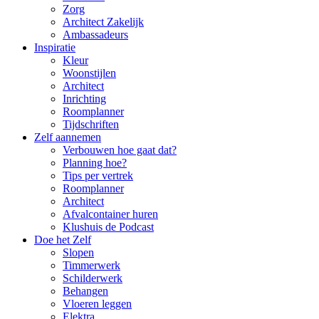
Zorg
Architect Zakelijk
Ambassadeurs
Inspiratie
Kleur
Woonstijlen
Architect
Inrichting
Roomplanner
Tijdschriften
Zelf aannemen
Verbouwen hoe gaat dat?
Planning hoe?
Tips per vertrek
Roomplanner
Architect
Afvalcontainer huren
Klushuis de Podcast
Doe het Zelf
Slopen
Timmerwerk
Schilderwerk
Behangen
Vloeren leggen
Elektra