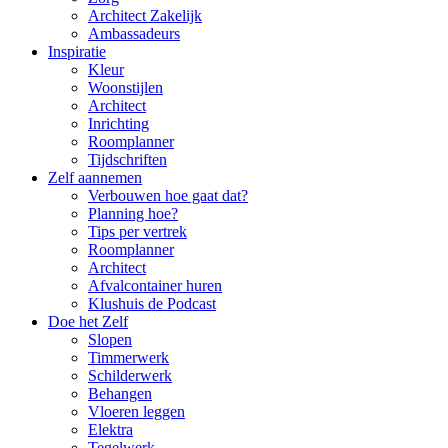
Architect Zakelijk
Ambassadeurs
Inspiratie
Kleur
Woonstijlen
Architect
Inrichting
Roomplanner
Tijdschriften
Zelf aannemen
Verbouwen hoe gaat dat?
Planning hoe?
Tips per vertrek
Roomplanner
Architect
Afvalcontainer huren
Klushuis de Podcast
Doe het Zelf
Slopen
Timmerwerk
Schilderwerk
Behangen
Vloeren leggen
Elektra
Tegelwerk