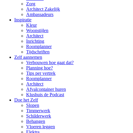
Zorg
Architect Zakelijk
Ambassadeurs
Inspiratie
Kleur
Woonstijlen
Architect
Inrichting
Roomplanner
Tijdschriften
Zelf aannemen
Verbouwen hoe gaat dat?
Planning hoe?
Tips per vertrek
Roomplanner
Architect
Afvalcontainer huren
Klushuis de Podcast
Doe het Zelf
Slopen
Timmerwerk
Schilderwerk
Behangen
Vloeren leggen
Elektra