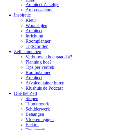
Architect Zakelijk
Ambassadeurs
Inspiratie
Kleur
Woonstijlen
Architect
Inrichting
Roomplanner
Tijdschriften
Zelf aannemen
Verbouwen hoe gaat dat?
Planning hoe?
Tips per vertrek
Roomplanner
Architect
Afvalcontainer huren
Klushuis de Podcast
Doe het Zelf
Slopen
Timmerwerk
Schilderwerk
Behangen
Vloeren leggen
Elektra
Tegelwerk