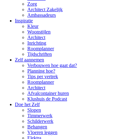
Zorg
Architect Zakelijk
Ambassadeurs
Inspiratie
Kleur
Woonstijlen
Architect
Inrichting
Roomplanner
Tijdschriften
Zelf aannemen
Verbouwen hoe gaat dat?
Planning hoe?
Tips per vertrek
Roomplanner
Architect
Afvalcontainer huren
Klushuis de Podcast
Doe het Zelf
Slopen
Timmerwerk
Schilderwerk
Behangen
Vloeren leggen
Elektra