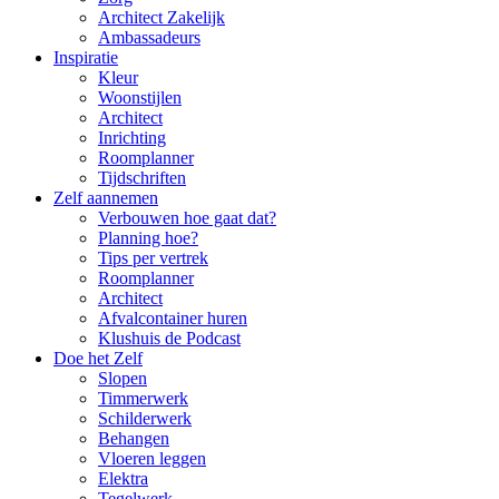
Architect Zakelijk
Ambassadeurs
Inspiratie
Kleur
Woonstijlen
Architect
Inrichting
Roomplanner
Tijdschriften
Zelf aannemen
Verbouwen hoe gaat dat?
Planning hoe?
Tips per vertrek
Roomplanner
Architect
Afvalcontainer huren
Klushuis de Podcast
Doe het Zelf
Slopen
Timmerwerk
Schilderwerk
Behangen
Vloeren leggen
Elektra
Tegelwerk