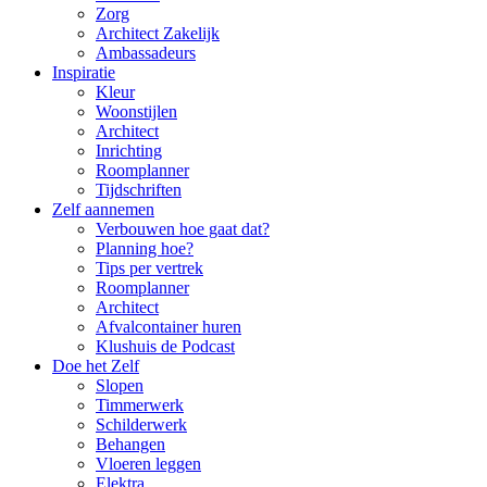
Zorg
Architect Zakelijk
Ambassadeurs
Inspiratie
Kleur
Woonstijlen
Architect
Inrichting
Roomplanner
Tijdschriften
Zelf aannemen
Verbouwen hoe gaat dat?
Planning hoe?
Tips per vertrek
Roomplanner
Architect
Afvalcontainer huren
Klushuis de Podcast
Doe het Zelf
Slopen
Timmerwerk
Schilderwerk
Behangen
Vloeren leggen
Elektra