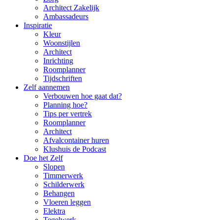
Architect Zakelijk
Ambassadeurs
Inspiratie
Kleur
Woonstijlen
Architect
Inrichting
Roomplanner
Tijdschriften
Zelf aannemen
Verbouwen hoe gaat dat?
Planning hoe?
Tips per vertrek
Roomplanner
Architect
Afvalcontainer huren
Klushuis de Podcast
Doe het Zelf
Slopen
Timmerwerk
Schilderwerk
Behangen
Vloeren leggen
Elektra
Tegelwerk