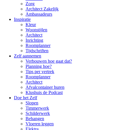
Zorg
Architect Zakelijk
Ambassadeurs
Inspiratie
Kleur
Woonstijlen
Architect
Inrichting
Roomplanner
Tijdschriften
Zelf aannemen
Verbouwen hoe gaat dat?
Planning hoe?
Tips per vertrek
Roomplanner
Architect
Afvalcontainer huren
Klushuis de Podcast
Doe het Zelf
Slopen
Timmerwerk
Schilderwerk
Behangen
Vloeren leggen
Elektra