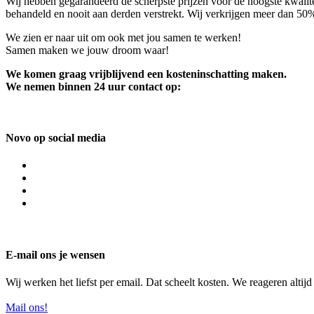
Wij hebben gegarandeerd de scherpste prijzen voor de hoogste kwalite
behandeld en nooit aan derden verstrekt. Wij verkrijgen meer dan 50
We zien er naar uit om ook met jou samen te werken!
Samen maken we jouw droom waar!
We komen graag vrijblijvend een kosteninschatting maken.
We nemen binnen 24 uur contact op:
Novo op social media
E-mail ons je wensen
Wij werken het liefst per email. Dat scheelt kosten. We reageren altij
Mail ons!