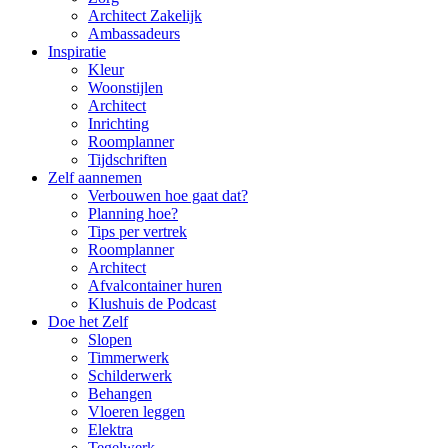
Architect Zakelijk
Ambassadeurs
Inspiratie
Kleur
Woonstijlen
Architect
Inrichting
Roomplanner
Tijdschriften
Zelf aannemen
Verbouwen hoe gaat dat?
Planning hoe?
Tips per vertrek
Roomplanner
Architect
Afvalcontainer huren
Klushuis de Podcast
Doe het Zelf
Slopen
Timmerwerk
Schilderwerk
Behangen
Vloeren leggen
Elektra
Tegelwerk