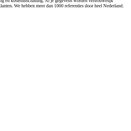
ing en kosteninschatting. Al je gegevens worden vertrouwelijk
 klanten. We hebben meer dan 1000 referenties door heel Nederland.