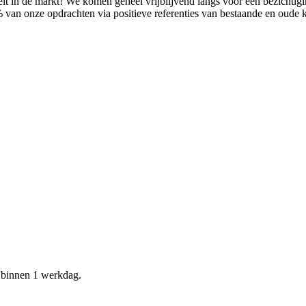
it in de markt! We komen geheel vrijblijvend langs voor een bezichtig
% van onze opdrachten via positieve referenties van bestaande en oude
d binnen 1 werkdag.