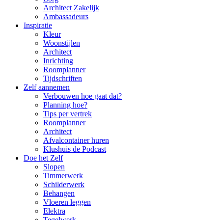
Architect Zakelijk
Ambassadeurs
Inspiratie
Kleur
Woonstijlen
Architect
Inrichting
Roomplanner
Tijdschriften
Zelf aannemen
Verbouwen hoe gaat dat?
Planning hoe?
Tips per vertrek
Roomplanner
Architect
Afvalcontainer huren
Klushuis de Podcast
Doe het Zelf
Slopen
Timmerwerk
Schilderwerk
Behangen
Vloeren leggen
Elektra
Tegelwerk