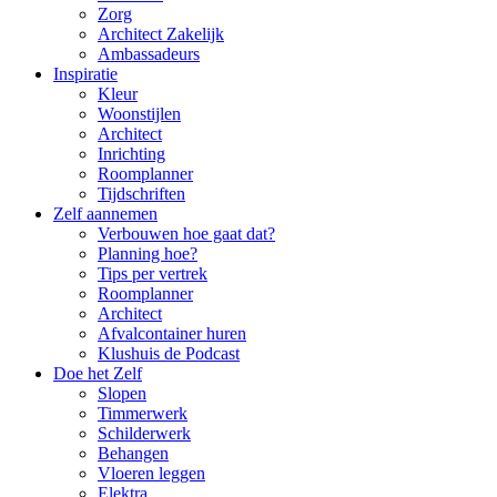
Zorg
Architect Zakelijk
Ambassadeurs
Inspiratie
Kleur
Woonstijlen
Architect
Inrichting
Roomplanner
Tijdschriften
Zelf aannemen
Verbouwen hoe gaat dat?
Planning hoe?
Tips per vertrek
Roomplanner
Architect
Afvalcontainer huren
Klushuis de Podcast
Doe het Zelf
Slopen
Timmerwerk
Schilderwerk
Behangen
Vloeren leggen
Elektra