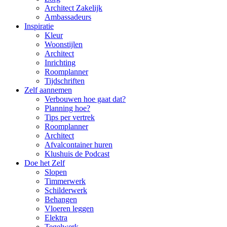
Architect Zakelijk
Ambassadeurs
Inspiratie
Kleur
Woonstijlen
Architect
Inrichting
Roomplanner
Tijdschriften
Zelf aannemen
Verbouwen hoe gaat dat?
Planning hoe?
Tips per vertrek
Roomplanner
Architect
Afvalcontainer huren
Klushuis de Podcast
Doe het Zelf
Slopen
Timmerwerk
Schilderwerk
Behangen
Vloeren leggen
Elektra
Tegelwerk