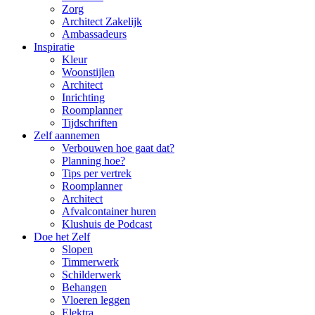
Zorg
Architect Zakelijk
Ambassadeurs
Inspiratie
Kleur
Woonstijlen
Architect
Inrichting
Roomplanner
Tijdschriften
Zelf aannemen
Verbouwen hoe gaat dat?
Planning hoe?
Tips per vertrek
Roomplanner
Architect
Afvalcontainer huren
Klushuis de Podcast
Doe het Zelf
Slopen
Timmerwerk
Schilderwerk
Behangen
Vloeren leggen
Elektra