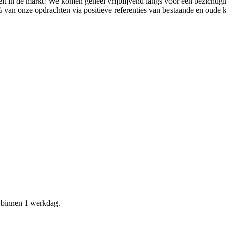
it in de markt! We komen geheel vrijblijvend langs voor een bezichtig
% van onze opdrachten via positieve referenties van bestaande en oude
d binnen 1 werkdag.