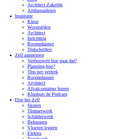
Architect Zakelijk
Ambassadeurs
Inspiratie
Kleur
Woonstijlen
Architect
Inrichting
Roomplanner
Tijdschriften
Zelf aannemen
Verbouwen hoe gaat dat?
Planning hoe?
Tips per vertrek
Roomplanner
Architect
Afvalcontainer huren
Klushuis de Podcast
Doe het Zelf
Slopen
Timmerwerk
Schilderwerk
Behangen
Vloeren leggen
Elektra
Tegelwerk