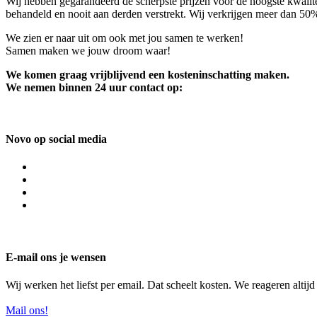
Wij hebben gegarandeerd de scherpste prijzen voor de hoogste kwalite
behandeld en nooit aan derden verstrekt. Wij verkrijgen meer dan 50
We zien er naar uit om ook met jou samen te werken!
Samen maken we jouw droom waar!
We komen graag vrijblijvend een kosteninschatting maken.
We nemen binnen 24 uur contact op:
Novo op social media
E-mail ons je wensen
Wij werken het liefst per email. Dat scheelt kosten. We reageren altij
Mail ons!