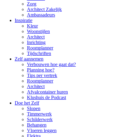
Zorg
Architect Zakelijk
Ambassadeurs
Inspiratie
Kleur
Woonstijlen
Architect
Inrichting
Roomplanner
Tijdschriften
Zelf aannemen
Verbouwen hoe gaat dat?
Planning hoe?
Tips per vertrek
Roomplanner
Architect
Afvalcontainer huren
Klushuis de Podcast
Doe het Zelf
Slopen
Timmerwerk
Schilderwerk
Behangen
Vloeren leggen
Elektra