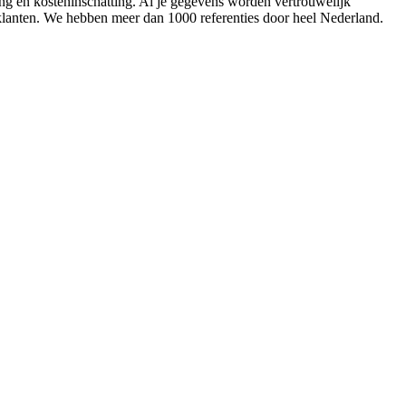
ing en kosteninschatting. Al je gegevens worden vertrouwelijk
 klanten. We hebben meer dan 1000 referenties door heel Nederland.